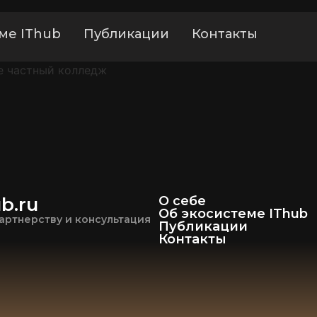
ме IThub
Публикации
Контакты
не частный колледж
b.ru
О себе
Об экосистеме IThub
артнерству и консультация
Публикации
Контакты