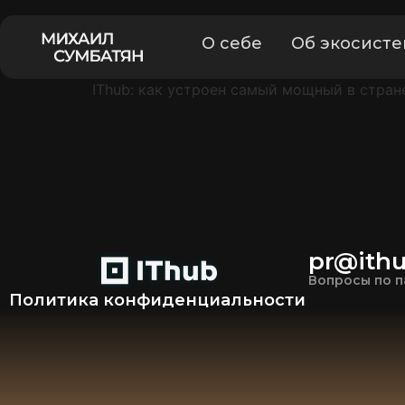
О себе
Об экосисте
IThub: как устроен самый мощный в стра
pr@ithu
Вопросы по п
Политика конфиденциальности